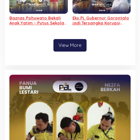
Baznas Pohuwato Bekali
Eks Pj. Gubernur Gorontalo
Anak Yatim – Putus Sekolah
jadi Tersangka Korupsi
dengan Keterampilan
Kominfo, Tidak Ditahan
Reparasi Handphone dan
Alasan Sakit
Laptop
View More