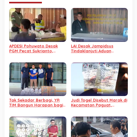
APDESI Pohuwato Desak
LAI Desak Jampidsus
PGM Pecat Sukrianto,
Tindaklanjuti Aduan
Karyawan Diduga Arogan
Dugaan Gratifikasi
Pengalihan IUP KUD Dharma
Tani
Tak Sekadar Berbagi, YR
Judi Togel Disebut Marak di
TIM Bangun Harapan bagi
Kecamatan Paguat,
Warga Binaan Lapas
Masyarakat Minta Polisi
Pohuwato
Bertindak