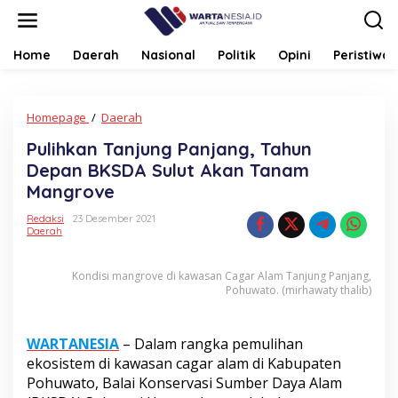
Lewati
ke
konten
Home
Daerah
Nasional
Politik
Opini
Peristiwa
Pulihkan
Homepage
/
Daerah
Tanjung
Pulihkan Tanjung Panjang, Tahun
Panjang,
Tahun
Depan BKSDA Sulut Akan Tanam
Depan
Mangrove
BKSDA
Sulut
Redaksi
23 Desember 2021
Akan
Daerah
Tanam
Mangrove
Kondisi mangrove di kawasan Cagar Alam Tanjung Panjang,
Pohuwato. (mirhawaty thalib)
WARTANESIA
– Dalam rangka pemulihan
ekosistem di kawasan cagar alam di Kabupaten
Pohuwato, Balai Konservasi Sumber Daya Alam