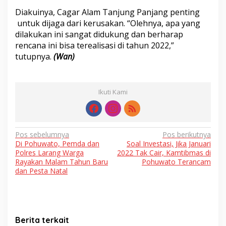
Diakuinya, Cagar Alam Tanjung Panjang penting
untuk dijaga dari kerusakan. “Olehnya, apa yang
dilakukan ini sangat didukung dan berharap
rencana ini bisa terealisasi di tahun 2022,”
tutupnya.
(Wan)
Ikuti Kami
Navigasi
Pos sebelumnya
Pos berikutnya
Di Pohuwato, Pemda dan
Soal Investasi, Jika Januari
pos
Polres Larang Warga
2022 Tak Cair, Kamtibmas di
Rayakan Malam Tahun Baru
Pohuwato Terancam
dan Pesta Natal
Berita terkait