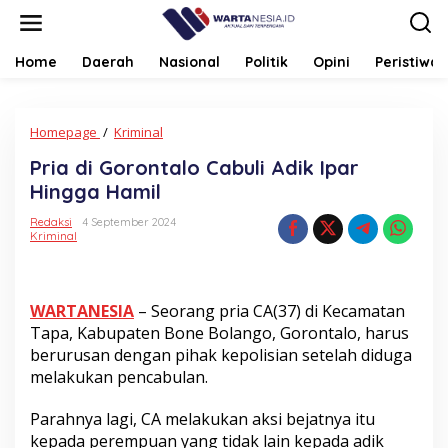
Lewati
ke
konten
Home
Daerah
Nasional
Politik
Opini
Peristiwa
Pria
Homepage
/
Kriminal
di
Pria di Gorontalo Cabuli Adik Ipar
Gorontalo
Cabuli
Hingga Hamil
Adik
Ipar
Redaksi
4 September 2024
Kriminal
Hingga
Hamil
WARTANESIA
– Seorang pria CA(37) di Kecamatan
Tapa, Kabupaten Bone Bolango, Gorontalo, harus
berurusan dengan pihak kepolisian setelah diduga
melakukan pencabulan.
Parahnya lagi, CA melakukan aksi bejatnya itu
kepada perempuan yang tidak lain kepada adik