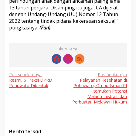
perlindungan anak dengan ancaman paling lama
13 tahun penjara. Disamping itu juga, CA dijerat
dengan Undang-Undang (UU) Nomor 12 Tahun
2022 tentang tindak pidana kekerasan seksual,”
pungkasnya.
(Fan)
Ikuti Kami
Navigasi
Pos sebelumnya
Pos berikutnya
Resmi, 6 Fraksi DPRD
Pelayanan Kesehatan di
pos
Pohuwato Dibentuk
Pohuwato, Ombudsman RI
temukan Potensi
Maladministrasi dan
Perbuatan Melawan Hukum
Berita terkait