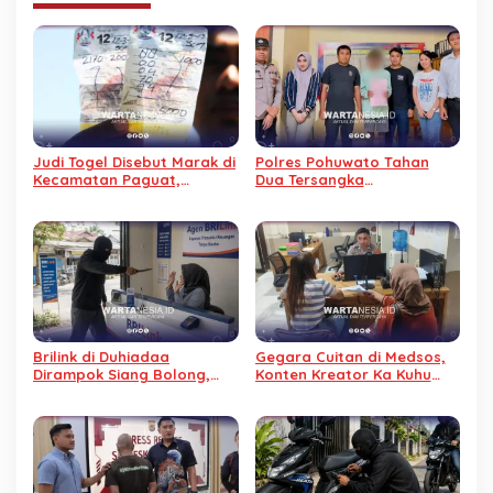
Judi Togel Disebut Marak di
Polres Pohuwato Tahan
Kecamatan Paguat,
Dua Tersangka
Masyarakat Minta Polisi
Pemerkosaan, Satu Pelaku
Bertindak
Anak Jalani Hukuman
Khusus
Brilink di Duhiadaa
Gegara Cuitan di Medsos,
Dirampok Siang Bolong,
Konten Kreator Ka Kuhu
Pelaku Padamkan Listrik
Dipolisikan
dan Ancam Karyawan