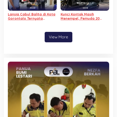
Lansia Cabul Balita di Kota
Kunci Kontak Masih
Gorontalo Ternyata
Menempel, Pemuda 20
Mantan Residivis
Tahun Gasak Motor di
Pembunuhan
Padebuolo
View More