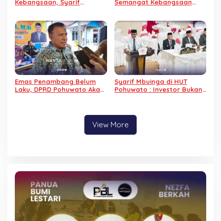
Kebangsaan, Syarif
Semangat Kebangsaan
Mbuinga Gelar Sosialisasi
Menguat: Hi. Syarif
Empat Pilar di Desa Huyula
Mbuinga Gelar Sosialisasi
Empat Pilar di Tahele
Emas Penambang Belum
Syarif Mbuinga di HUT
Laku, DPRD Pohuwato Akan
Pohuwato : Investor Bukan
Panggil Seluruh Pemilik
Predator!
Toko Emas
View More