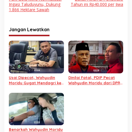
pos
Irigasi Taluduyunu, Dukung
Tahun ini Rp40.000 per Jiwa
1.866 Hektare Sawah
Jangan Lewatkan
Usai Dipecat, Wahyudin
Dinilai Fatal, PDIP Pecat
Moridu Gugat Mendagri ke
Wahyudin Moridu dari DPRD
PTUN
Gorontalo
Benarkah Wahyudin Moridu