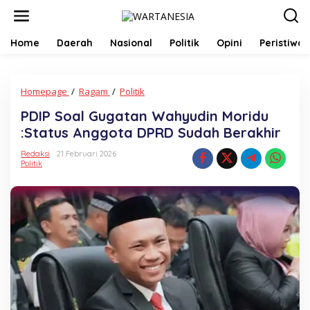
Lewati
ke
konten
Home
Daerah
Nasional
Politik
Opini
Peristiwa
PDIP
Homepage
/
Ragam
/
Politik
Soal
PDIP Soal Gugatan Wahyudin Moridu
Gugatan
Wahyudin
:Status Anggota DPRD Sudah Berakhir
Moridu
:Status
Redaksi
21 Februari 2026
Politik
Anggota
DPRD
Sudah
Berakhir