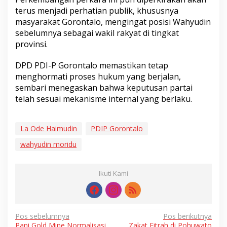
terus menjadi perhatian publik, khususnya
masyarakat Gorontalo, mengingat posisi Wahyudin
sebelumnya sebagai wakil rakyat di tingkat
provinsi.
DPD PDI-P Gorontalo memastikan tetap
menghormati proses hukum yang berjalan,
sembari menegaskan bahwa keputusan partai
telah sesuai mekanisme internal yang berlaku.
La Ode Haimudin
PDIP Gorontalo
wahyudin moridu
Ikuti Kami
Navigasi
Pos sebelumnya
Pos berikutnya
Pani Gold Mine Normalisasi
Zakat Fitrah di Pohuwato