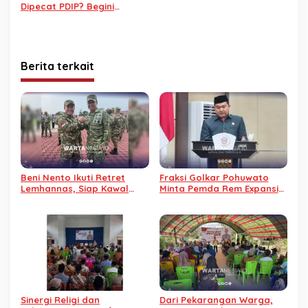
Dipecat PDIP? Begini
Jawaban La Ode Haimudin
Berita terkait
Beni Nento Ikuti Retret
Fraksi Golkar Pohuwato
Lemhannas, Siap Kawal
Minta Pemda Rem Expansi
Asta Cita Prabowo-Gibran
Indomaret hingga Alfamidi
Sinergi Religi dan
Dari Pekarangan Warga,