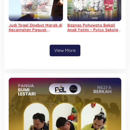
Judi Togel Disebut Marak di
Baznas Pohuwato Bekali
Kecamatan Paguat,
Anak Yatim – Putus Sekolah
Masyarakat Minta Polisi
dengan Keterampilan
Bertindak
Reparasi Handphone dan
Laptop
View More