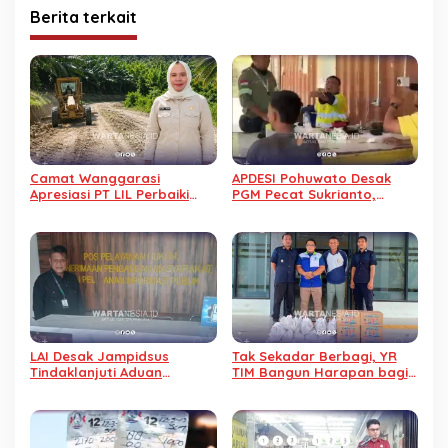
Berita terkait
Camat Wanggarasi
APDESI Pohuwato Desak
Apresiasi PT LIL Perbaiki
PGM Pecat Sukrianto,
Jalan Rusak Jelang HUT
Karyawan Diduga Arogan
Kemerdekaan RI
LAI Desak Jampidsus
Tak Sekadar Berbagi, YR
Tindaklanjuti Aduan
TIM Bangun Harapan bagi
Dugaan Gratifikasi
Warga Binaan Lapas
Pengalihan IUP KUD Dharma
Pohuwato
Tani