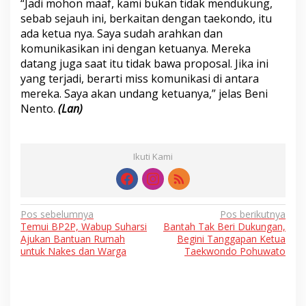
“Jadi mohon maaf, kami bukan tidak mendukung,
sebab sejauh ini, berkaitan dengan taekondo, itu
ada ketua nya. Saya sudah arahkan dan
komunikasikan ini dengan ketuanya. Mereka
datang juga saat itu tidak bawa proposal. Jika ini
yang terjadi, berarti miss komunikasi di antara
mereka. Saya akan undang ketuanya,” jelas Beni
Nento.
(Lan)
Ikuti Kami
Navigasi
Pos sebelumnya
Pos berikutnya
Temui BP2P, Wabup Suharsi
Bantah Tak Beri Dukungan,
pos
Ajukan Bantuan Rumah
Begini Tanggapan Ketua
untuk Nakes dan Warga
Taekwondo Pohuwato