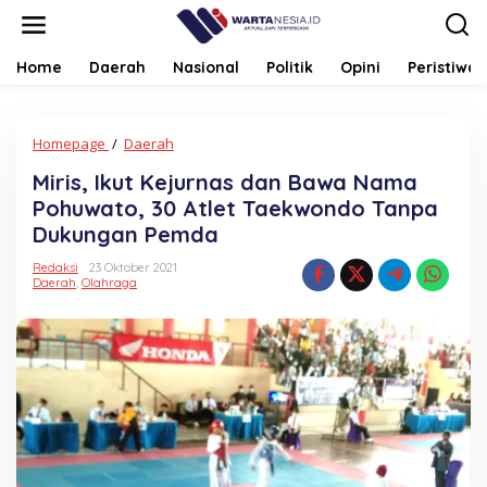
Lewati
ke
konten
Home
Daerah
Nasional
Politik
Opini
Peristiwa
Miris,
Homepage
/
Daerah
Ikut
Miris, Ikut Kejurnas dan Bawa Nama
Kejurnas
dan
Pohuwato, 30 Atlet Taekwondo Tanpa
Bawa
Dukungan Pemda
Nama
Pohuwato,
Redaksi
23 Oktober 2021
30
Daerah
,
Olahraga
Atlet
Taekwondo
Tanpa
Dukungan
Pemda