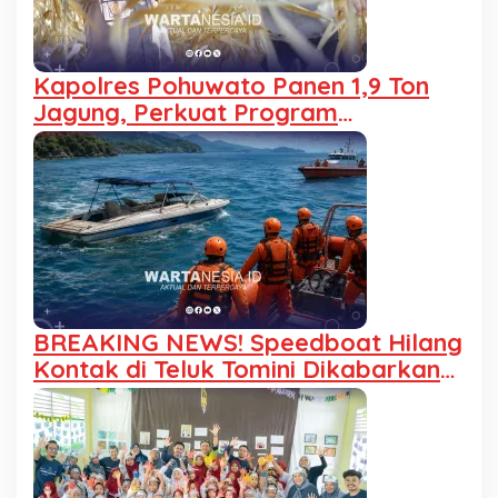
Kapolres Pohuwato Panen 1,9 Ton
Jagung, Perkuat Program
Ketahanan Pangan
BREAKING NEWS! Speedboat Hilang
Kontak di Teluk Tomini Dikabarkan
Ditemukan