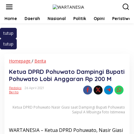
Lewati
ke
konten
Home
Daerah
Nasional
Politik
Opini
Peristiwa
tutup
tutup
Ketua
Homepage
/
Berita
DPRD
Ketua DPRD Pohuwato Dampingi Bupati
Pohuwato
Dampingi
Pohuwato Lobi Anggaran Rp 200 M
Bupati
Pohuwato
Redaksi
26 April 2021
Berita
Lobi
Anggaran
Rp
Ketua DPRD Pohuwato Nasir Giasi saat Dampingi Bupati Pohuwato
200
Saipul A Mbuinga foto Istimewa
M
WARTANESIA – Ketua DPRD Pohuwato, Nasir Giasi