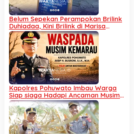
Belum Sepekan Perampokan Brilink
Duhiadaa, Kini Brilink di Marisa
Utara Kehilangan Rp40 Juta
Kapolres Pohuwato Imbau Warga
Siap siaga Hadapi Ancaman Musim
Kemarau