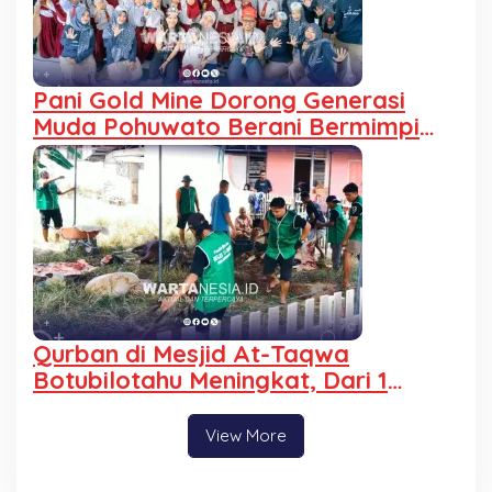
Pani Gold Mine Dorong Generasi
Muda Pohuwato Berani Bermimpi
Lewat Kelas Inspirasi
Qurban di Mesjid At-Taqwa
Botubilotahu Meningkat, Dari 1
Menjadi 9 Ekor Sapi
View More