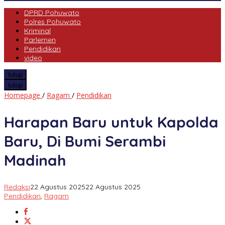
DPRD Pohuwato
Polres Pohuwato
Kriminal
Parlemen
Pendidikan
video
tutup
tutup
Harapan
Homepage
/
Ragam
/
Pendidikan
Baru
untuk
Harapan Baru untuk Kapolda
Kapolda
Baru,
Baru, Di Bumi Serambi
Di
Bumi
Madinah
Serambi
Madinah
Redaksi
22 Agustus 2025
22 Agustus 2025
Pendidikan
,
Ragam