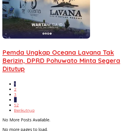
Pemda Ungkap Oceana Lavana Tak
Berizin, DPRD Pohuwato Minta Segera
Ditutup
1
2
3
…
52
Berikutnya
No More Posts Available.
No more pages to load.