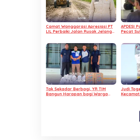
Camat Wanggarasi Apresiasi PT
APDESI 
LIL Perbaiki Jalan Rusak Jelang
Pecat Su
HUT Kemerdekaan RI
Diduga 
Tak Sekadar Berbagi, YR TIM
Judi Tog
Bangun Harapan bagi Warga
Kecamat
Binaan Lapas Pohuwato
Minta Pol