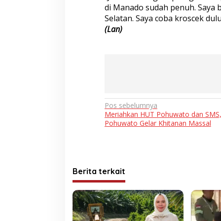
di Manado sudah penuh. Saya b
Selatan. Saya coba kroscek dulu
(Lan)
Navigasi
Pos sebelumnya
Meriahkan HUT Pohuwato dan SMS
pos
Pohuwato Gelar Khitanan Massal
Berita terkait