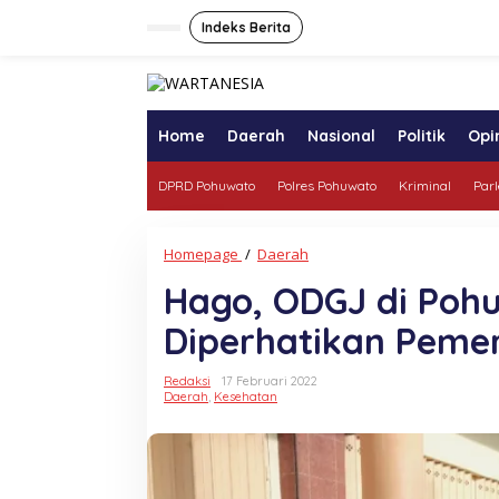
Lewati
ke
Indeks Berita
konten
tutup
Home
Daerah
Nasional
Politik
Opi
DPRD Pohuwato
Polres Pohuwato
Kriminal
Par
Hago,
Homepage
/
Daerah
ODGJ
Hago, ODGJ di Poh
di
Pohuwato
Diperhatikan Peme
yang
Tak
Pernah
Redaksi
17 Februari 2022
Diperhatikan
Daerah
,
Kesehatan
Pemerintah