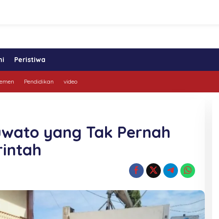
ni
Peristiwa
lemen
Pendidikan
video
uwato yang Tak Pernah
rintah