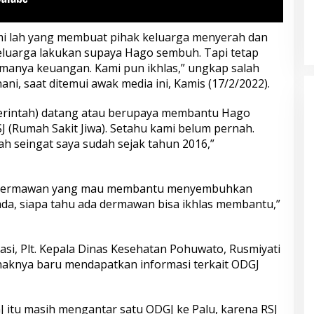
mi lah yang membuat pihak keluarga menyerah dan
eluarga lakukan supaya Hago sembuh. Tapi tetap
tamanya keuangan. Kami pun ikhlas,” ungkap salah
ni, saat ditemui awak media ini, Kamis (17/2/2022).
merintah) datang atau berupaya membantu Hago
SJ (Rumah Sakit Jiwa). Setahu kami belum pernah.
lah seingat saya sudah sejak tahun 2016,”
da dermawan yang mau membantu menyembuhkan
ada, siapa tahu ada dermawan bisa ikhlas membantu,”
masi, Plt. Kepala Dinas Kesehatan Pohuwato, Rusmiyati
aknya baru mendapatkan informasi terkait ODGJ
J itu masih mengantar satu ODGJ ke Palu, karena RSJ