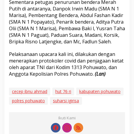
Sementara petugas penurunan bendera Merah
Putih di antaranya, Danpok Irwin Madu (SMA N 1
Marisa), Pembentang Bendera, Abdul Fashan Kadir
(SMA N 1 Popayato), Penarik bendera, Aditya Putra
Olii (SMA N 1 Marisa), Pembawa Baki l, Yusran Taha
(SMA N 1 Paguat), Paduan Suara, Madani, Korsik,
Bripka Risno Latjengke, dan Mc, Fadlun Saleh.
Pelaksanaan upacara kali ini, dilakukan dengan
menerapkan protokoler covid dan penjagaan ketat
oleh aparat TNI dari Kodim 1313 Pohuwato, dan
Anggota Kepolisian Polres Pohuwato.
(Lan)
cecep ibnu ahmad
hut 76 ri
kabupaten pohuwato
polres pohuwato
suharsi igirisa
Ikuti Kami