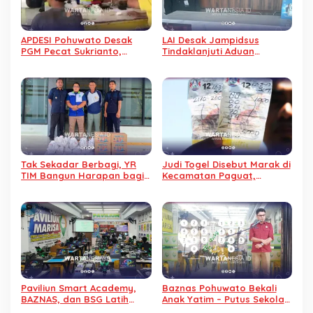
APDESI Pohuwato Desak
LAI Desak Jampidsus
PGM Pecat Sukrianto,
Tindaklanjuti Aduan
Karyawan Diduga Arogan
Dugaan Gratifikasi
Pengalihan IUP KUD Dharma
Tani
Tak Sekadar Berbagi, YR
Judi Togel Disebut Marak di
TIM Bangun Harapan bagi
Kecamatan Paguat,
Warga Binaan Lapas
Masyarakat Minta Polisi
Pohuwato
Bertindak
Paviliun Smart Academy,
Baznas Pohuwato Bekali
BAZNAS, dan BSG Latih
Anak Yatim – Putus Sekolah
Anak Yatim Penghafal
dengan Keterampilan