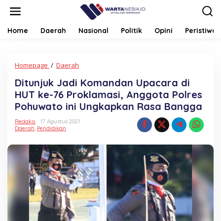
Lewati
ke
konten
Home
Daerah
Nasional
Politik
Opini
Peristiwa
Ditunjuk
Homepage
/
Daerah
Jadi
Ditunjuk Jadi Komandan Upacara di
Komandan
Upacara
HUT ke-76 Proklamasi, Anggota Polres
di
Pohuwato ini Ungkapkan Rasa Bangga
HUT
ke-
Redaksi
17 Agustus 2021
76
Daerah
,
Pendidikan
Proklamasi,
Anggota
Polres
Pohuwato
ini
Ungkapkan
Rasa
Bangga