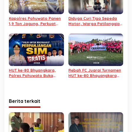
Kapolres Pohuwato Panen
Diduga Curi Tiga Sepeda
1,9 Ton Jagung, Perkuat
Motor, Warga Patilanggio
Program Ketahanan
Diamankan URC Polres
Pangan
Pohuwato
HUT ke-80 Bhyangkara,
Rebah FC Juarai Turnamen
Polres Pohuwato Buka
HUT ke-80 Bhayangkara
Layanan SIM Gratis
Tingkat Polres Pohuwato
Berita terkait