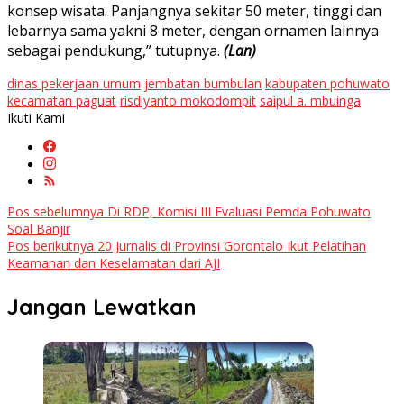
konsep wisata. Panjangnya sekitar 50 meter, tinggi dan
lebarnya sama yakni 8 meter, dengan ornamen lainnya
sebagai pendukung,” tutupnya.
(Lan)
dinas pekerjaan umum
jembatan bumbulan
kabupaten pohuwato
kecamatan paguat
risdiyanto mokodompit
saipul a. mbuinga
Ikuti Kami
Navigasi
Pos sebelumnya
Di RDP, Komisi III Evaluasi Pemda Pohuwato
Soal Banjir
pos
Pos berikutnya
20 Jurnalis di Provinsi Gorontalo Ikut Pelatihan
Keamanan dan Keselamatan dari AJI
Jangan Lewatkan