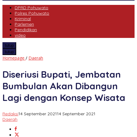
DPRD Pohuwato
Polres Pohuwato
Kriminal
Parlemen
Pendidikan
video
tutup
tutup
Diseriusi
Homepage
/
Daerah
Bupati,
Jembatan
Diseriusi Bupati, Jembatan
Bumbulan
Akan
Bumbulan Akan Dibangun
Dibangun
Lagi
Lagi dengan Konsep Wisata
dengan
Konsep
Wisata
Redaksi
14 September 2021
14 September 2021
Daerah