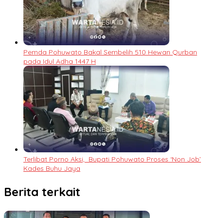
Pemda Pohuwato Bakal Sembelih 510 Hewan Qurban
pada Idul Adha 1447 H
Terlibat Porno Aksi, Bupati Pohuwato Proses ‘Non Job’
Kades Buhu Jaya
Berita terkait