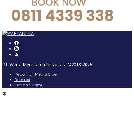
PT. Warta Mediatama Nusantara @2018-2026
Pedoman Media Siber
Redaksi
Tentang Kami