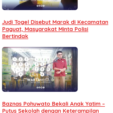
Judi Togel Disebut Marak di Kecamatan
Paguat, Masyarakat Minta Polisi
Bertindak
Baznas Pohuwato Bekali Anak Yatim –
Putus Sekolah dengan Keterampilan