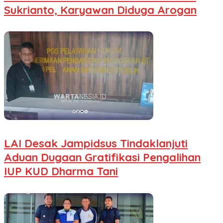
Sukrianto, Karyawan Diduga Arogan
LAI Desak Jampidsus Tindaklanjuti
Aduan Dugaan Gratifikasi Pengalihan
IUP KUD Dharma Tani