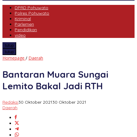
DPRD Pohuwato
Polres Pohuwato
Kriminal
Parlemen
Pendidikan
video
tutup
tutup
Bantaran
Homepage
/
Daerah
Muara
Sungai
Bantaran Muara Sungai
Lemito
Bakal
Lemito Bakal Jadi RTH
Jadi
RTH
Redaksi
30 Oktober 2021
30 Oktober 2021
Daerah