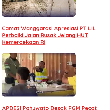
Camat Wanggarasi Apresiasi PT LIL
Perbaiki Jalan Rusak Jelang HUT
Kemerdekaan RI
APDESI Pohuwato Desak PGM Pecat