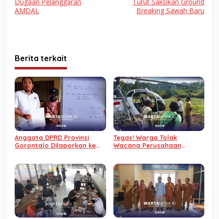
Dugaan Pelanggaran
Turut Saksikan Ground
AMDAL
Breaking Sawah Baru
Berita terkait
Anggota DPRD Provinsi
Tegas! Warga Tolak
Gorontalo Dilaporkan ke
Wacana Perusahaan
Polda atas Dugaan
Tambang Masuk Taluditi
Kekerasan Seksual