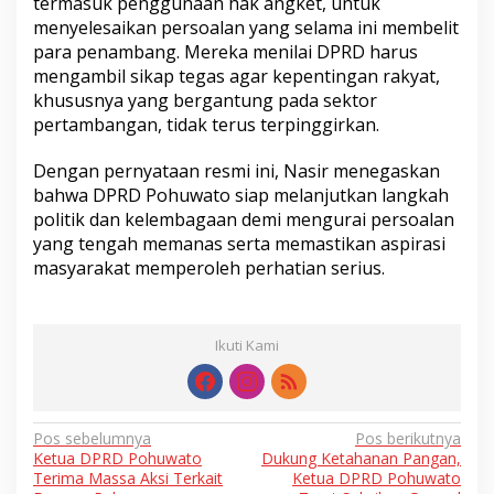
termasuk penggunaan hak angket, untuk
menyelesaikan persoalan yang selama ini membelit
para penambang. Mereka menilai DPRD harus
mengambil sikap tegas agar kepentingan rakyat,
khususnya yang bergantung pada sektor
pertambangan, tidak terus terpinggirkan.
Dengan pernyataan resmi ini, Nasir menegaskan
bahwa DPRD Pohuwato siap melanjutkan langkah
politik dan kelembagaan demi mengurai persoalan
yang tengah memanas serta memastikan aspirasi
masyarakat memperoleh perhatian serius.
Ikuti Kami
Navigasi
Pos sebelumnya
Pos berikutnya
Ketua DPRD Pohuwato
Dukung Ketahanan Pangan,
pos
Terima Massa Aksi Terkait
Ketua DPRD Pohuwato