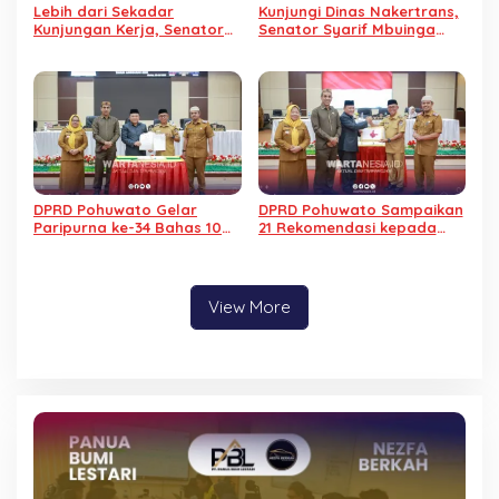
Lebih dari Sekadar
Kunjungi Dinas Nakertrans,
Kunjungan Kerja, Senator
Senator Syarif Mbuinga
Syarif Pilih Santap Siang
Bakal Perjuangkan Aspirasi
Bersama Ratusan Warga
Warga Transmigrasi ke
Binaan Lapas Pohuwato
Pemerintah Pusat
DPRD Pohuwato Gelar
DPRD Pohuwato Sampaikan
Paripurna ke-34 Bahas 10
21 Rekomendasi kepada
Ranperda Tahun 2026
Pemkab dalam Paripurna
Pertanggungjawaban APBD
2025
View More