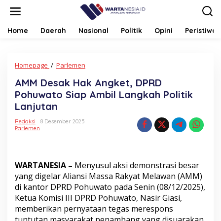
Lewati
ke
konten
Home
Daerah
Nasional
Politik
Opini
Peristiwa
AMM
Homepage
/
Parlemen
Desak
AMM Desak Hak Angket, DPRD
Hak
Angket,
Pohuwato Siap Ambil Langkah Politik
DPRD
Lanjutan
Pohuwato
Siap
Redaksi
8 Desember 2025
Ambil
Parlemen
Langkah
Politik
Lanjutan
WARTANESIA –
Menyusul aksi demonstrasi besar
yang digelar Aliansi Massa Rakyat Melawan (AMM)
di kantor DPRD Pohuwato pada Senin (08/12/2025),
Ketua Komisi III DPRD Pohuwato, Nasir Giasi,
memberikan pernyataan tegas merespons
tuntutan masyarakat penambang yang disuarakan