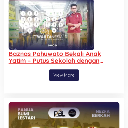
Minta Polisi Bertindak
Baznas Pohuwato Bekali Anak
Yatim – Putus Sekolah dengan
Keterampilan Reparasi Handphone
dan Laptop
View More