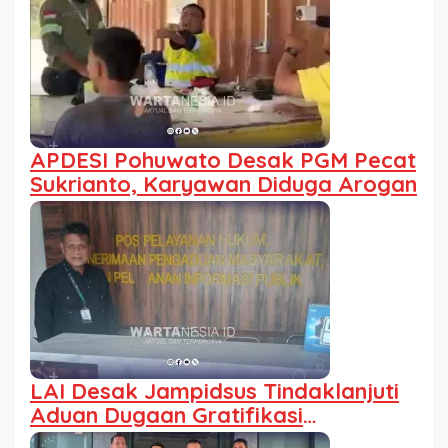
APDESI Pohuwato Desak PGM Pecat
Sukrianto, Karyawan Diduga Arogan
LAI Desak Jampidsus Tindaklanjuti
Aduan Dugaan Gratifikasi
Pengalihan IUP KUD Dharma Tani