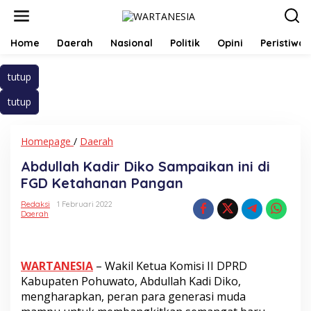
Lewati
ke
konten
Home
Daerah
Nasional
Politik
Opini
Peristiwa
tutup
tutup
Abdullah
Homepage
/
Daerah
Kadir
Abdullah Kadir Diko Sampaikan ini di
Diko
Sampaikan
FGD Ketahanan Pangan
ini
di
Redaksi
1 Februari 2022
Daerah
FGD
Ketahanan
Pangan
WARTANESIA
– Wakil Ketua Komisi II DPRD
Kabupaten Pohuwato, Abdullah Kadi Diko,
mengharapkan, peran para generasi muda