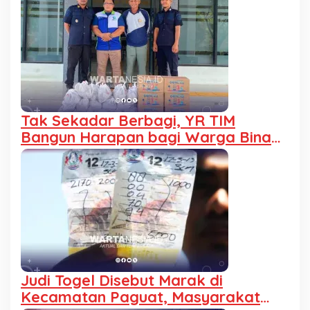
Tak Sekadar Berbagi, YR TIM
Bangun Harapan bagi Warga Binaan
Lapas Pohuwato
Judi Togel Disebut Marak di
Kecamatan Paguat, Masyarakat