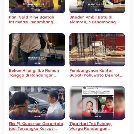
Pani Gold Mine Bantah
Dituduh Ambil Batu di
Intimidasi Penambang
Alamotu, 3 Penambang
Tradisional, Begini
Diintimidasi PGM, Sepeda
Penjelasannya
Motor Ditahan
Bukan Hilang, Ibu Rumah
Pembangunan Kantor
Tangga di Randangan
Bupati Pohuwato Disorot,
Diduga Kabur dari Rumah
Material Habis dan Progres
Baru 6 Persen
Eks Pj. Gubernur Gorontalo
Tiga Hari Tak Pulang,
jadi Tersangka Korupsi
Warga Randangan
Kominfo, Tidak Ditahan
Dilaporkan Hilang, Suami