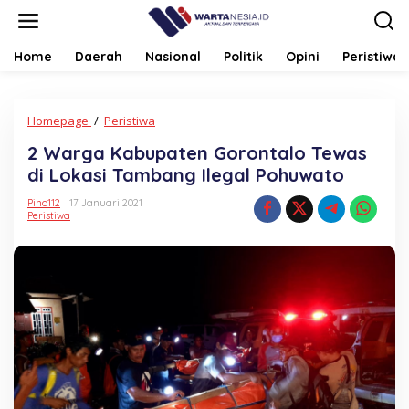
Lewati
ke
konten
Home
Daerah
Nasional
Politik
Opini
Peristiwa
2
Homepage
/
Peristiwa
Warga
2 Warga Kabupaten Gorontalo Tewas
Kabupaten
Gorontalo
di Lokasi Tambang Ilegal Pohuwato
Tewas
di
Pino112
17 Januari 2021
Peristiwa
Lokasi
Tambang
Ilegal
Pohuwato