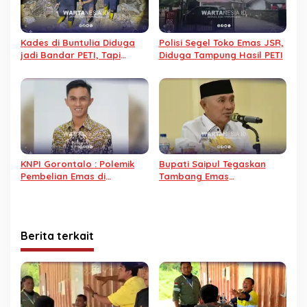
Kades di Buntulia Diduga
Polisi Segel Toko Emas JSR,
jadi Bandar PETI, Tapi
Diduga Tampung Hasil PETI
Operator yang Jadi
Tersangka
KNPI Gorontalo : Polemik
Bupati Saipul Tegaskan
Pembelian Emas di
Tambang Emas
Gorontalo Harus ada
Berkontribusi Turunkan
Solusi Konkret dan
Angka Kemiskinan di
Berkeadilan
Pohuwato
Berita terkait