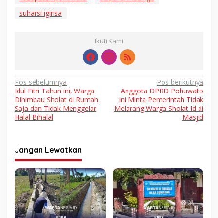
suharsi igirisa
Ikuti Kami
Navigasi
Pos sebelumnya
Pos berikutnya
Idul Fitri Tahun ini, Warga
Anggota DPRD Pohuwato
pos
Dihimbau Sholat di Rumah
ini Minta Pemerintah Tidak
Saja dan Tidak Menggelar
Melarang Warga Sholat Id di
Halal Bihalal
Masjid
Jangan Lewatkan