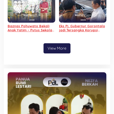
Baznas Pohuwato Bekali
Eks Pj. Gubernur Gorontalo
Anak Yatim – Putus Sekolah
jadi Tersangka Korupsi
dengan Keterampilan
Kominfo, Tidak Ditahan
Reparasi Handphone dan
Alasan Sakit
Laptop
View More