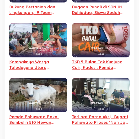
Dukung Pertanian dan
Dugaan Pungli di SDN 01
Lingkungan, IR Team
Duhiadaa, Siswa Sudah
Berdayakan Petani Lewat
Lulus, Baju Pesanan Tak
Swadaya
Kunjung Diterima
Kompaknya Warga
TKD 5 Bulan Tak Kunjung
Taluduyunu Utara,
Cair, Kades : Pemda
Sembelih 29 Sapi pada
Pohuwato Dusta
Iduladha 2026
Pemda Pohuwato Bakal
Terlibat Porno Aksi, Bupati
Sembelih 510 Hewan
Pohuwato Proses ‘Non Job’
Qurban pada Idul Adha
Kades Buhu Jaya
1447 H