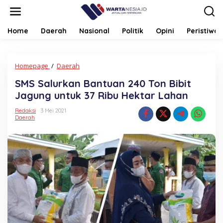
Lewati
ke
konten
Home
Daerah
Nasional
Politik
Opini
Peristiwa
SMS
Homepage
/
Daerah
Salurkan
SMS Salurkan Bantuan 240 Ton Bibit
Bantuan
240
Jagung untuk 37 Ribu Hektar Lahan
Ton
Bibit
Redaksi
3 Mei 2021
Daerah
Jagung
untuk
37
Ribu
Hektar
Lahan