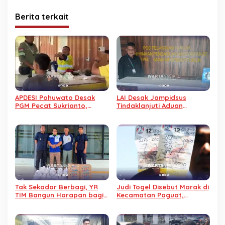
Berita terkait
APDESI Pohuwato Desak
LAI Desak Jampidsus
PGM Pecat Sukrianto,
Tindaklanjuti Aduan
Karyawan Diduga Arogan
Dugaan Gratifikasi
Pengalihan IUP KUD Dharma
Tani
Tak Sekadar Berbagi, YR
Judi Togel Disebut Marak di
TIM Bangun Harapan bagi
Kecamatan Paguat,
Warga Binaan Lapas
Masyarakat Minta Polisi
Pohuwato
Bertindak