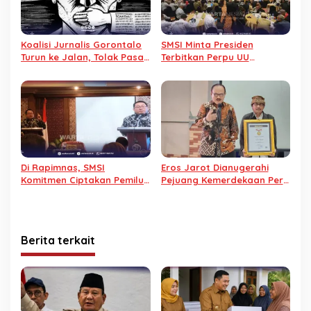
Koalisi Jurnalis Gorontalo
SMSI Minta Presiden
Turun ke Jalan, Tolak Pasal
Terbitkan Perpu UU
Bermasalah RUU Penyiaran
Kedaulatan Digital
Pengganti UU ITE
Di Rapimnas, SMSI
Eros Jarot Dianugerahi
Komitmen Ciptakan Pemilu
Pejuang Kemerdekaan Pers
Damai
oleh SMSI
Berita terkait