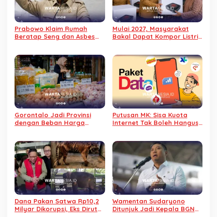
Prabowo Klaim Rumah
Mulai 2027, Masyarakat
Beratap Seng dan Asbes
Bakal Dapat Kompor Listrik
Berisiko Picu Kanker Paru
Gratis dari Pemerintah
Gorontalo Jadi Provinsi
Putusan MK: Sisa Kuota
dengan Beban Harga
Internet Tak Boleh Hangus,
Pangan Tertinggi di
Harus Tetap Aktif hingga
Indonesia
Habis
Dana Pakan Satwa Rp10,2
Wamentan Sudaryono
Milyar Dikorupsi, Eks Dirut
Ditunjuk Jadi Kepala BGN
KBS jadi Tersangka
Gantikan Nanik Deyang