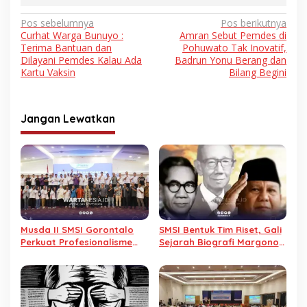
Navigasi
Pos sebelumnya
Pos berikutnya
Curhat Warga Bunuyo :
Amran Sebut Pemdes di
pos
Terima Bantuan dan
Pohuwato Tak Inovatif,
Dilayani Pemdes Kalau Ada
Badrun Yonu Berang dan
Kartu Vaksin
Bilang Begini
Jangan Lewatkan
Musda II SMSI Gorontalo
SMSI Bentuk Tim Riset, Gali
Perkuat Profesionalisme
Sejarah Biografi Margono
dan Daya Saing Media
Djojohadikoesoemo
Siber